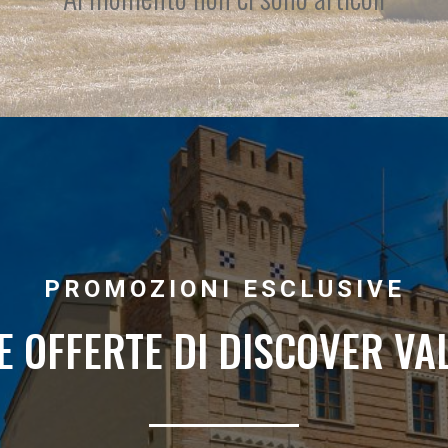
PROMOZIONI ESCLUSIVE
LE OFFERTE DI DISCOVER VA