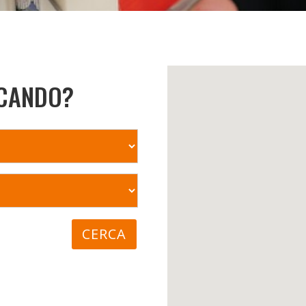
RCANDO?
CERCA