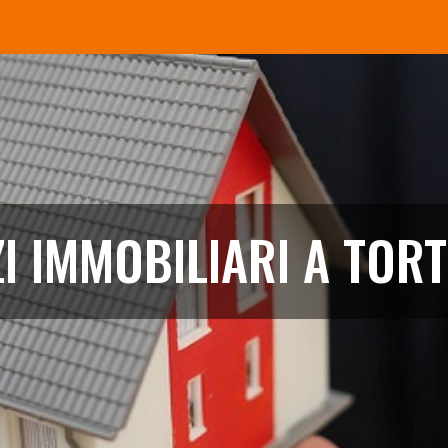
ZI IMMOBILIARI A TOR