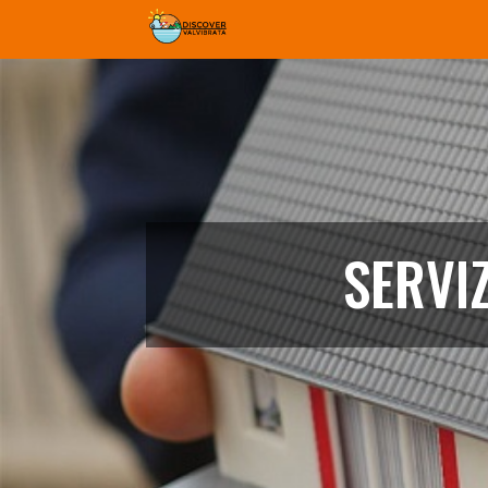
SERVI