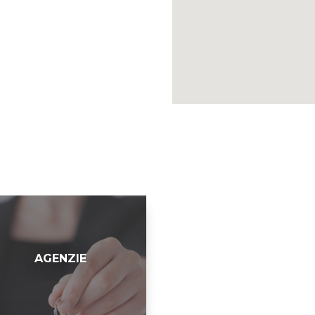
AGENZIE