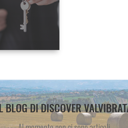
IL BLOG DI DISCOVER VALVIBRAT
Al momento non ci sono articoli