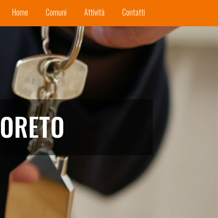
Home
Comuni
Attività
Contatti
TORETO